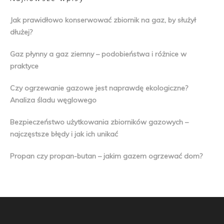
Jak prawidłowo konserwować zbiornik na gaz, by służył
dłużej?
Gaz płynny a gaz ziemny – podobieństwa i różnice w
praktyce
Czy ogrzewanie gazowe jest naprawdę ekologiczne?
Analiza śladu węglowego
Bezpieczeństwo użytkowania zbiorników gazowych –
najczęstsze błędy i jak ich unikać
Propan czy propan-butan – jakim gazem ogrzewać dom?